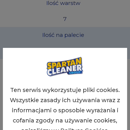
Ilość warstw
7
Ilość na palecie
1260
Kod EAN
4260582340567
Ten serwis wykorzystuje pliki cookies.
Wszystkie zasady ich używania wraz z
informacjami o sposobie wyrażania i
Inne środki czyszczące:
cofania zgody na używanie cookies,