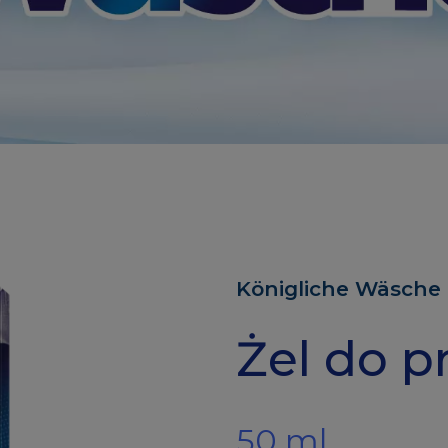
Königliche Wäsche
Żel do pr
50 ml