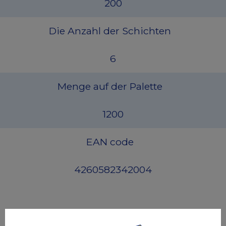
200
Die Anzahl der Schichten
6
Menge auf der Palette
1200
EAN code
4260582342004